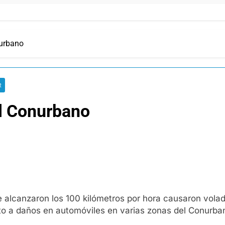
nurbano
R
el Conurbano
 alcanzaron los 100 kilómetros por hora causaron volad
unto a daños en automóviles en varias zonas del Conurba