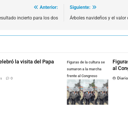
Anterior:
Siguiente:
esultado incierto para los dos
Árboles navideños y el valor 
lebró la visita del Papa
Figura
Figuras de la cultura se
al Con
sumaron a la marcha
frente al Congreso
Diari
ás
0
contra la Ley de
Propiedad Privada