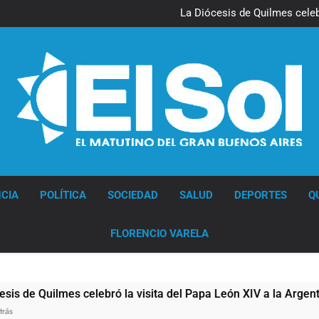
La noche del Afro Quilmeño: 
La Diócesis de Quilmes celebr
Figuras de la cultura se suma
Nueva jornada negativa para 
en Wall Street y el
La noche del Afro Quilmeño: 
La Diócesis de Quilmes celebr
Figuras de la cultura se suma
Nueva jornada negativa para 
en Wall Street y el
Diario EL SOL
CIA
POLÍTICA
SOCIEDAD
SALUD
DEPORTES
Q
FLORENCIO VARELA
 Quilmes celebró la visita del Papa León XIV a la Argentina