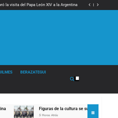
boxeo de primer nivel en la sede de Quilmes
ó la visita del Papa León XIV a la Argentina
ron a la marcha frente al Congreso contra la
Ley de Propiedad Privada
los activos argentinos: cayeron las acciones
 riesgo país quedó al borde de los 450 puntos
boxeo de primer nivel en la sede de Quilmes
ó la visita del Papa León XIV a la Argentina
ron a la marcha frente al Congreso contra la
Ley de Propiedad Privada
los activos argentinos: cayeron las acciones
 riesgo país quedó al borde de los 450 puntos
UILMES
BERAZATEGUI
Figuras de la cultura se sumaron a la marcha fre
5 Horas Atrás