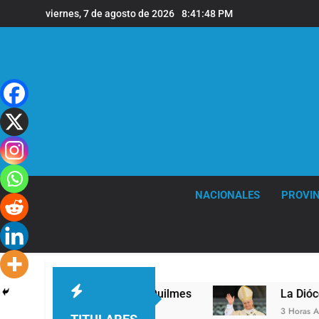
Saltar
viernes, 7 de agosto de 2026
8:41:49 PM
al
contenido
NACIONALES
PROVIN
er nivel en la sede de Quilmes
La Diócesis de
3 Horas Atrás