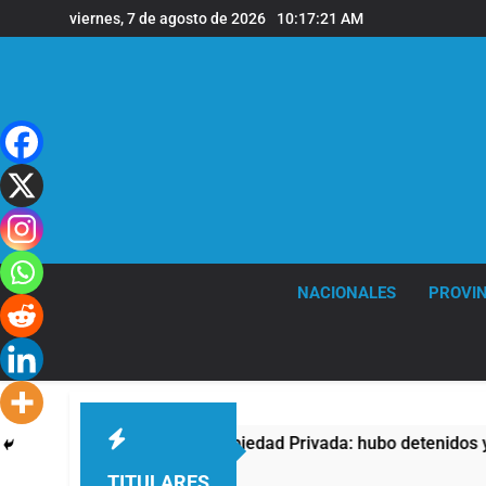
Saltar
viernes, 7 de agosto de 2026
10:17:22 AM
al
contenido
NACIONALES
PROVIN
 la Ley de Propiedad Privada: hubo detenidos y enfrentamiento
TITULARES