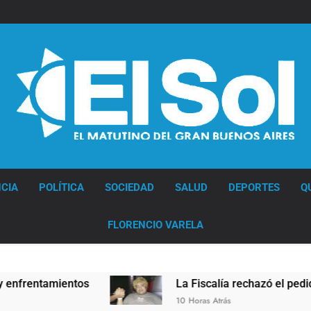
Diario EL SOL
CIA
POLÍTICA
SOCIEDAD
SALUD
DEPORTES
Q
FLORENCIO VARELA
s
La Fiscalía rechazó el pedido para suspender 
10 Horas Atrás