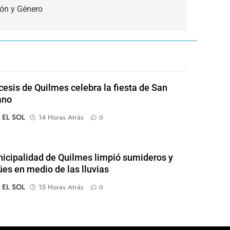
ón y Género
cesis de Quilmes celebra la fiesta de San
ano
o EL SOL
14 Horas Atrás
0
icipalidad de Quilmes limpió sumideros y
es en medio de las lluvias
o EL SOL
15 Horas Atrás
0