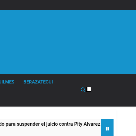
UILMES
BERAZATEGUI
el juicio contra Pity Alvarez
67 barrios full 
11 Horas Atrás