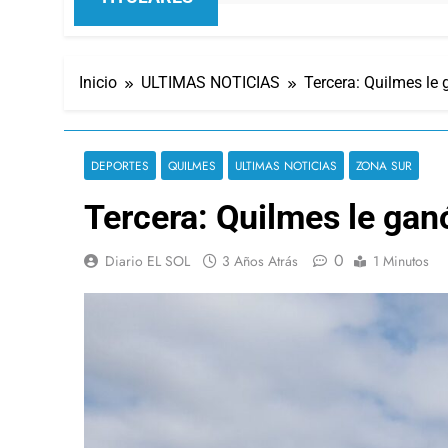
Inicio
ULTIMAS NOTICIAS
Tercera: Quilmes le
DEPORTES
QUILMES
ULTIMAS NOTICIAS
ZONA SUR
Tercera: Quilmes le gan
0
Diario EL SOL
3 Años Atrás
1 Minutos