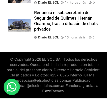
Diario EL SOL
14 horas atrás
0
Renunció el subsecretario de
Seguridad de Quilmes, Hernán
Ocampo, tras la difusión de chats
privados
Diario EL SOL
15 horas atrás
0
© Copyright 2026 EL SOL SA | Todos los derechos
reservados. Queda prohibida la reproducción total o
parcial del presente diario. Director: Horacio Schivintt.
Clasificados y Edictos: 4257-6325 Interno 101 Mail:
recepcion@elsolnoticias.com.ar Publicidad:
publicidad@elsolnoticias.com.ar Funciona gracias a
.
BlazeThemes