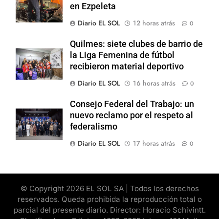
en Ezpeleta
Diario EL SOL
12 horas atrás
0
Quilmes: siete clubes de barrio de
la Liga Femenina de fútbol
recibieron material deportivo
Diario EL SOL
16 horas atrás
0
Consejo Federal del Trabajo: un
nuevo reclamo por el respeto al
federalismo
Diario EL SOL
17 horas atrás
0
© Copyright 2026 EL SOL SA | Todos los derechos
reservados. Queda prohibida la reproducción total o
parcial del presente diario. Director: Horacio Schivintt.