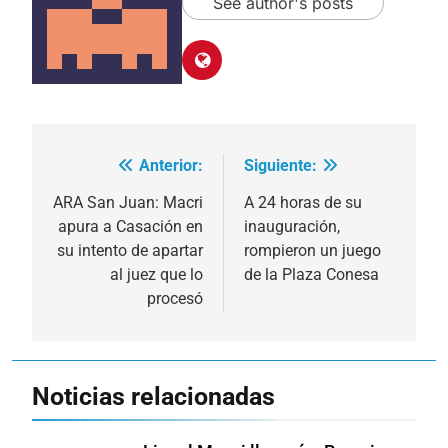
See author's posts
Anterior:
Siguiente:
Navegación
de
ARA San Juan: Macri
A 24 horas de su
apura a Casación en
inauguración,
entradas
su intento de apartar
rompieron un juego
al juez que lo
de la Plaza Conesa
procesó
Noticias relacionadas