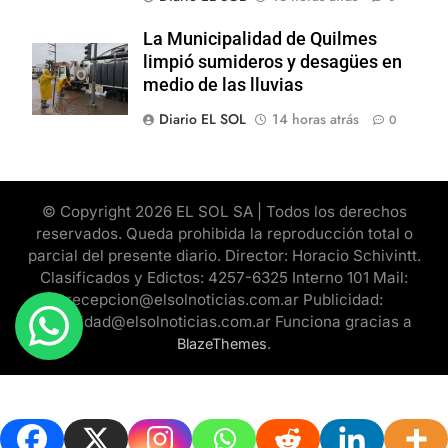
La Municipalidad de Quilmes
limpió sumideros y desagües en
medio de las lluvias
Diario EL SOL
14 horas atrás
0
© Copyright 2026 EL SOL SA | Todos los derechos
reservados. Queda prohibida la reproducción total o
parcial del presente diario. Director: Horacio Schivintt.
Clasificados y Edictos: 4257-6325 Interno 101 Mail:
recepcion@elsolnoticias.com.ar Publicidad:
publicidad@elsolnoticias.com.ar Funciona gracias a
.
BlazeThemes