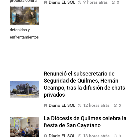
protesta contra
Diario EL SOL
9 horas atrás
0
la Ley de
Propiedad
Privada: hubo
detenidos y
enfrentamientos
Renunció el subsecretario de
Seguridad de Quilmes, Hernán
Ocampo, tras la difusión de chats
privados
Diario EL SOL
12 horas atrás
0
La Diócesis de Quilmes celebra la
fiesta de San Cayetano
Diario EL SOL
13 horas atrás
0