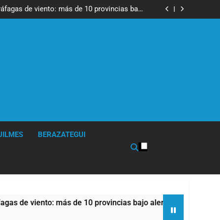
tes, desvíos y operativo de seguridad por la
otesta contra la reforma de la Ley de Tierras
ráfagas de viento: más de 10 provincias bajo
alerta meteorológica
cto sobre propiedad privada con foco en los
desalojos
tes, desvíos y operativo de seguridad por la
otesta contra la reforma de la Ley de Tierras
ráfagas de viento: más de 10 provincias bajo
alerta meteorológica
cto sobre propiedad privada con foco en los
desalojos
UILMES
BERAZATEGUI
ento: más de 10 provincias bajo alerta meteorológica