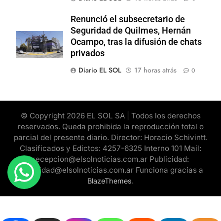
Renunció el subsecretario de
Seguridad de Quilmes, Hernán
Ocampo, tras la difusión de chats
privados
Diario EL SOL
17 horas atrás
0
© Copyright 2026 EL SOL SA | Todos los derechos
reservados. Queda prohibida la reproducción total o
parcial del presente diario. Director: Horacio Schivintt.
Clasificados y Edictos: 4257-6325 Interno 101 Mail:
recepcion@elsolnoticias.com.ar Publicidad:
publicidad@elsolnoticias.com.ar Funciona gracias a
.
BlazeThemes