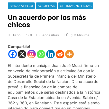
errores libertarios
Una camioneta de
BERAZATEGUI
SOCIEDAD
ULTIMAS NOTICIAS
mudanzas casi cae al
arroyo en Bernal
13 Horas Atrás
Un acuerdo por los más
Oeste
Secuestraron 11
chicos
vehículos durante un
operativo de tránsito
13 Horas Atrás
en Ezpeleta
0
Diario EL SOL
5 Años Atrás
3 Minutos
El embajador
argentino en Brasil
llegó para reunirse
Compartilo!
13 Horas Atrás
con Quirno
Quilmes lo dejó
escapar y empató 1 a
1 con Almagro
13 Horas Atrás
El intendente municipal Juan José Mussi firmó un
Las ventas
convenio de colaboración y articulación con la
minoristas cayeron
Subsecretaría de Primera Infancia del Ministerio
3,8% en julio
14 Horas Atrás
de Desarrollo Social de la Nación. Dicho acuerdo
Quilmes: siete clubes
prevé la financiación de la compra de
de barrio de la Liga
equipamientos que serán destinados a la histórica
Femenina de fútbol
17 Horas Atrás
Casa de la Estación ubicada en Avenida Sabin e/
recibieron material
Consejo Federal del
deportivo
362 y 363, en Ranelagh. Este espacio está siendo
Trabajo: un nuevo
intervenido para convertirse en un Complejo