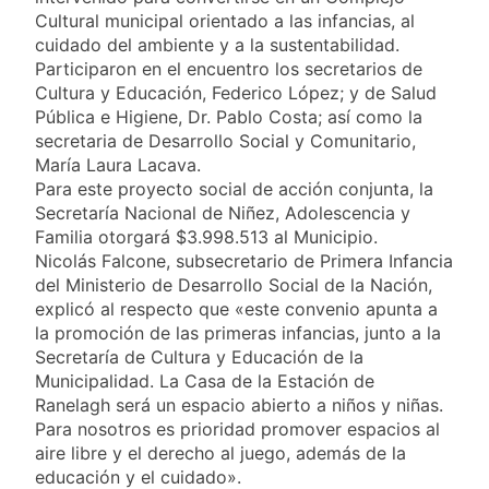
reclamo por el
18 Horas Atrás
Cultural municipal orientado a las infancias, al
respeto al
Boca oficializó la
federalismo
cuidado del ambiente y a la sustentabilidad.
llegada de Enner
Participaron en el encuentro los secretarios de
Valencia
19 Horas Atrás
Cultura y Educación, Federico López; y de Salud
Carlos Balor y
Pública e Higiene, Dr. Pablo Costa; así como la
monseñor Tissera en
secretaria de Desarrollo Social y Comunitario,
la celebración por
20 Horas Atrás
María Laura Lacava.
San Cayetano
La bronquiolitis es
Para este proyecto social de acción conjunta, la
una infección
Secretaría Nacional de Niñez, Adolescencia y
respiratoria aguda en
21 Horas Atrás
Familia otorgará $3.998.513 al Municipio.
los bebés
El último adiós al
Nicolás Falcone, subsecretario de Primera Infancia
papá de Leo Messi
del Ministerio de Desarrollo Social de la Nación,
23 Horas Atrás
explicó al respecto que «este convenio apunta a
Quilmes recibe a
la promoción de las primeras infancias, junto a la
Almagro con la mira
Secretaría de Cultura y Educación de la
puesta en el Reducido
23 Horas Atrás
Municipalidad. La Casa de la Estación de
La crisis económica
Ranelagh será un espacio abierto a niños y niñas.
también llega a los
Para nosotros es prioridad promover espacios al
templos: casi la
2 Días Atrás
aire libre y el derecho al juego, además de la
mitad de quienes
Economía en dos
buscan ayuda pide
educación y el cuidado».
velocidades