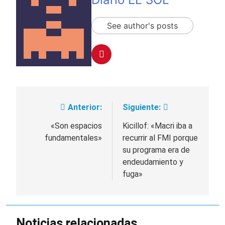
See author's posts
Anterior:
Siguiente:
Navegación
de
«Son espacios
Kicillof: «Macri iba a
fundamentales»
recurrir al FMI porque
entradas
su programa era de
endeudamiento y
fuga»
Noticias relacionadas