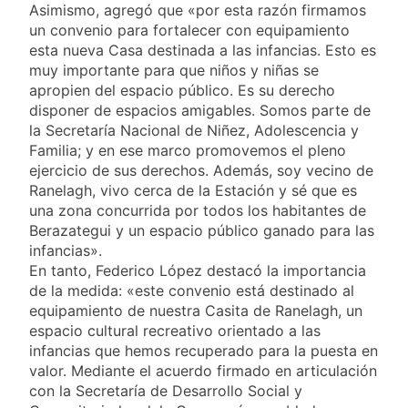
alimentos, dinero o
Asimismo, agregó que «por esta razón firmamos
2 Días Atrás
trabajo
un convenio para fortalecer con equipamiento
Lionel Messi llegará a
esta nueva Casa destinada a las infancias. Esto es
Rosario para
muy importante para que niños y niñas se
despedir a su padre
2 Días Atrás
apropien del espacio público. Es su derecho
Jorge Messi
Murió Jorge Messi,
disponer de espacios amigables. Somos parte de
padre de Lionel
la Secretaría Nacional de Niñez, Adolescencia y
Messi, a los 68 años
2 Días Atrás
Familia; y en ese marco promovemos el pleno
Thiago Medina fue
ejercicio de sus derechos. Además, soy vecino de
imputado
Ranelagh, vivo cerca de la Estación y sé que es
formalmente por
2 Días Atrás
una zona concurrida por todos los habitantes de
abuso sexual
Berazategui y un espacio público ganado para las
infancias».
En tanto, Federico López destacó la importancia
de la medida: «este convenio está destinado al
equipamiento de nuestra Casita de Ranelagh, un
espacio cultural recreativo orientado a las
infancias que hemos recuperado para la puesta en
valor. Mediante el acuerdo firmado en articulación
con la Secretaría de Desarrollo Social y