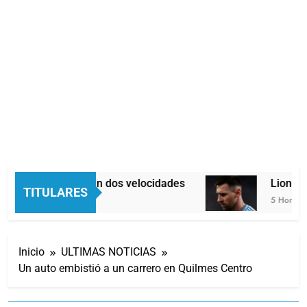
Economía en dos velocidades
Lionel M
TITULARES
4 Horas Atrás
5 Horas Atr
Inicio
ULTIMAS NOTICIAS
Un auto embistió a un carrero en Quilmes Centro