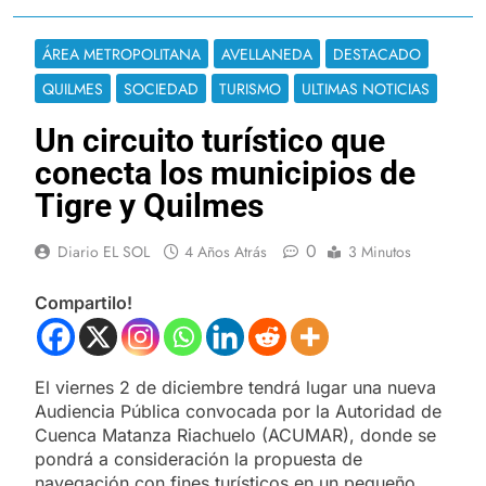
ÁREA METROPOLITANA
AVELLANEDA
DESTACADO
QUILMES
SOCIEDAD
TURISMO
ULTIMAS NOTICIAS
Un circuito turístico que
conecta los municipios de
Tigre y Quilmes
0
Diario EL SOL
4 Años Atrás
3 Minutos
Compartilo!
El viernes 2 de diciembre tendrá lugar una nueva
Audiencia Pública convocada por la Autoridad de
Cuenca Matanza Riachuelo (ACUMAR), donde se
pondrá a consideración la propuesta de
navegación con fines turísticos en un pequeño