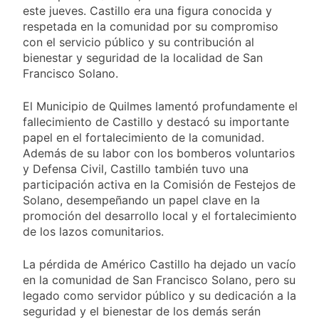
viento: más de 10
23 Horas Atrás
este jueves. Castillo era una figura conocida y
Tierras
provincias bajo alerta
Senado debate el
respetada en la comunidad por su compromiso
meteorológica
proyecto sobre
con el servicio público y su contribución al
propiedad privada
24 Horas Atrás
bienestar y seguridad de la localidad de San
con foco en los
Día del Cirujano
Francisco Solano.
desalojos
Torácico: una
especialidad clave
1 Día Atrás
El Municipio de Quilmes lamentó profundamente el
para el cuidado de la
Alerta naranja en
fallecimiento de Castillo y destacó su importante
salud respiratoria en
Quilmes por
papel en el fortalecimiento de la comunidad.
el Sanatorio Urquiza
tormentas severas y
1 Día Atrás
Además de su labor con los bomberos voluntarios
fuertes ráfagas de
y Defensa Civil, Castillo también tuvo una
viento
participación activa en la Comisión de Festejos de
Solano, desempeñando un papel clave en la
promoción del desarrollo local y el fortalecimiento
de los lazos comunitarios.
La pérdida de Américo Castillo ha dejado un vacío
en la comunidad de San Francisco Solano, pero su
legado como servidor público y su dedicación a la
seguridad y el bienestar de los demás serán