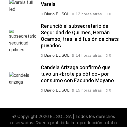
Varela
Diario EL SOL
12 horas atrás
0
Renunció el subsecretario de
Seguridad de Quilmes, Hernán
Ocampo, tras la difusión de chats
privados
Diario EL SOL
14 horas atrás
0
Candela Arizaga confirmó que
tuvo un «brote psicótico» por
consumo con Facundo Moyano
Diario EL SOL
15 horas atrás
0
© Copyright 2026 EL SOL SA | Todos los derechos
reservados. Queda prohibida la reproducción total o