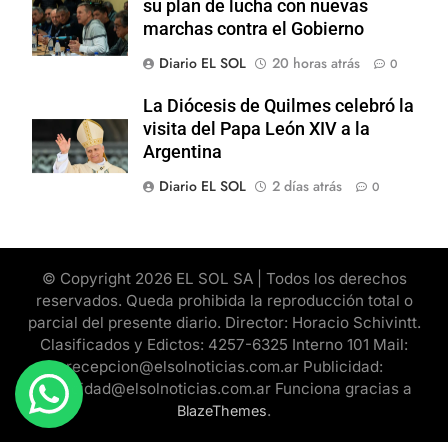
su plan de lucha con nuevas
marchas contra el Gobierno
Diario EL SOL
20 horas atrás
0
La Diócesis de Quilmes celebró la
visita del Papa León XIV a la
Argentina
Diario EL SOL
2 días atrás
0
© Copyright 2026 EL SOL SA | Todos los derechos
reservados. Queda prohibida la reproducción total o
parcial del presente diario. Director: Horacio Schivintt.
Clasificados y Edictos: 4257-6325 Interno 101 Mail:
recepcion@elsolnoticias.com.ar Publicidad:
publicidad@elsolnoticias.com.ar Funciona gracias a
.
BlazeThemes