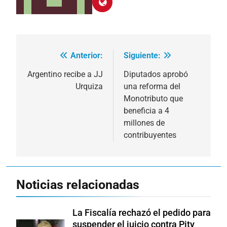
Anterior:
Siguiente:
Navegación
de
Argentino recibe a JJ
Diputados aprobó
Urquiza
una reforma del
entradas
Monotributo que
beneficia a 4
millones de
contribuyentes
Noticias relacionadas
La Fiscalía rechazó el pedido para
suspender el juicio contra Pity