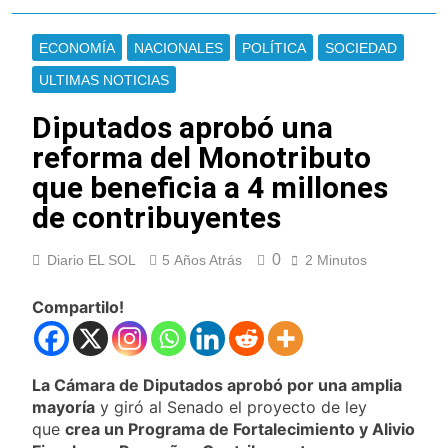
Gobierno debió
Incidentes frente al
eliminar otro capítulo
Congreso durante la
ECONOMÍA
NACIONALES
POLÍTICA
SOCIEDAD
protesta contra la
1 Día Atrás
Ley de Propiedad
ULTIMAS NOTICIAS
La Fiscalía rechazó el
Privada: hubo
pedido para
detenidos y
Diputados aprobó una
suspender el juicio
1 Día Atrás
enfrentamientos
contra Pity Alvarez
reforma del Monotributo
67 barrios full LED en
Florencio Varela
que beneficia a 4 millones
2 Días Atrás
de contribuyentes
El temporal se
despide del AMBA:
cuándo dejará de
0
Diario EL SOL
5 Años Atrás
2 Minutos
2 Días Atrás
llover y llega una ola
Kicillof marchó
de frío con mínimas
contra la Ley de
Compartilo!
cercanas a 1°C
Propiedad Privada de
2 Días Atrás
Milei
Renunció el
subsecretario de
La Cámara de Diputados aprobó por una amplia
Seguridad de
2 Días Atrás
Quilmes, Hernán
mayoría
y giró al Senado el proyecto de ley
Candela Arizaga
Ocampo, tras la
que
crea un Programa de Fortalecimiento y Alivio
confirmó que tuvo un
difusión de chats