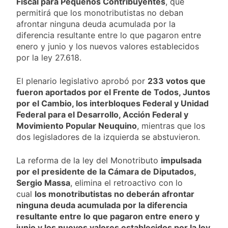
Fiscal para Pequeños Contribuyentes
, que
«brote psicótico» por
2 Días Atrás
privados
consumo con
permitirá que los monotributistas no deban
La Libertad Avanza
Facundo Moyano
afrontar ninguna deuda acumulada por la
consiguió la mayoría
diferencia resultante entre lo que pagaron entre
y rechazó el pedido
2 Días Atrás
del peronismo de
enero y junio y los nuevos valores establecidos
Masiva movilización
girar el proyecto a
por la ley 27.618.
al Congreso contra el
comisión
proyecto oficial de
2 Días Atrás
Ley de Propiedad
El plenario legislativo aprobó por
233 votos que
La Diócesis de
Privada
fueron aportados por el Frente de Todos, Juntos
Quilmes celebra la
por el Cambio, los interbloques Federal y Unidad
fiesta de San
2 Días Atrás
Cayetano
Federal para el Desarrollo, Acción Federal y
Movimiento Popular Neuquino
, mientras que los
dos legisladores de la izquierda se abstuvieron.
La reforma de la ley del Monotributo
impulsada
por el presidente de la Cámara de Diputados,
Sergio Massa
, elimina el retroactivo con lo
cual
los monotributistas no deberán afrontar
ninguna deuda acumulada por la diferencia
resultante entre lo que pagaron entre enero y
junio y los nuevos valores establecidos por la ley