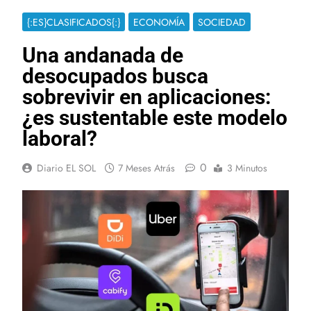
{:ES}CLASIFICADOS{:}
ECONOMÍA
SOCIEDAD
Una andanada de
desocupados busca
sobrevivir en aplicaciones:
¿es sustentable este modelo
laboral?
0
Diario EL SOL
7 Meses Atrás
3 Minutos