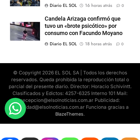
Diario EL SOL
16 horas atrás
0
Candela Arizaga confirmó que
tuvo un «brote psicótico» por
consumo con Facundo Moyano
Diario EL SOL
18 horas atrás
0
© Copyright 2026 EL SOL SA | Todos los derechos
reservados. Queda prohibida la reproducción total o
parcial del presente diario. Director: Horacio Schivintt.
Clasificados y Edictos: 4257-6325 Interno 101 Mail:
recepcion@elsolnoticias.com.ar Publicidad:
publicidad@elsolnoticias.com.ar Funciona gracias a
.
BlazeThemes