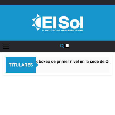
Saltar
al
contenido
Diario EL SOL
del Afro Quilmeño: boxeo de primer nivel en la sede de Quilm
TITULARES
s