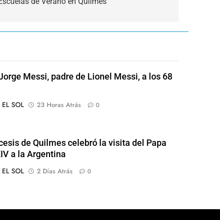
s Escuelas de Verano en Quilmes
Jorge Messi, padre de Lionel Messi, a los 68
o EL SOL
23 Horas Atrás
0
cesis de Quilmes celebró la visita del Papa
IV a la Argentina
o EL SOL
2 Días Atrás
0