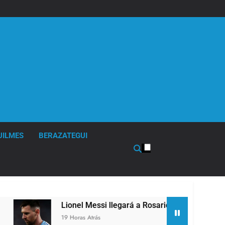
UILMES
BERAZATEGUI
onel Messi llegará a Rosario para despedir a su padre Jorge M
Horas Atrás