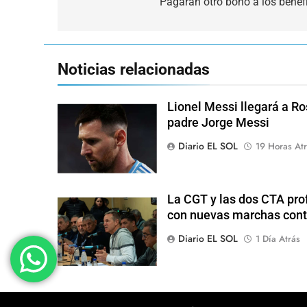
de
Pagarán otro bono a los benefi
entradas
Noticias relacionadas
Lionel Messi llegará a Ro
padre Jorge Messi
Diario EL SOL
19 Horas Atr
La CGT y las dos CTA pro
con nuevas marchas cont
Diario EL SOL
1 Día Atrás