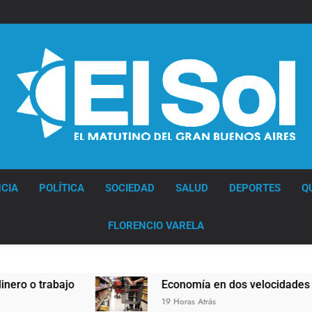
Diario EL SOL
CIA
POLÍTICA
SOCIEDAD
SALUD
DEPORTES
Q
FLORENCIO VARELA
Economía en dos velocidades
Li
19 Horas Atrás
19 