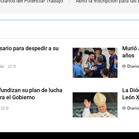
ciarios del Potenciar Trabajo
Abrió la inscripción para la
sario para despedir a su
Murió 
años
Diari
ás
0
fundizan su plan de lucha
La Dió
ra el Gobierno
León X
Diari
0