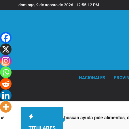
Saltar
domingo, 9 de agosto de 2026
12:55:13 PM
al
contenido
NACIONALES
PROVIN
d de quienes buscan ayuda pide alimentos, dinero o trabajo
TITULARES