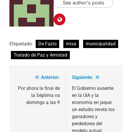
See author's posts
Etiquetado:
De Fazio
misa
municipalidad
Tratado de Paz y Amistad
Anterior:
Siguiente:
Navegación
de
Por ahora la final de
El Gobierno ausente
la Séptima va
en la UIA y la
entradas
domingo a las 9
economía en jaque:
un estudio revela los
ganadores y
perdedores del
modelo actual