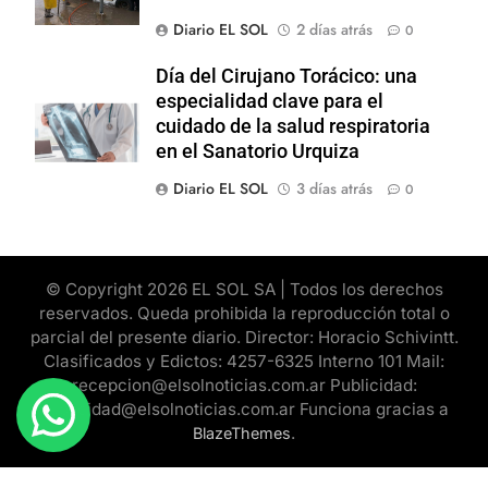
Diario EL SOL
2 días atrás
0
Día del Cirujano Torácico: una
especialidad clave para el
cuidado de la salud respiratoria
en el Sanatorio Urquiza
Diario EL SOL
3 días atrás
0
© Copyright 2026 EL SOL SA | Todos los derechos
reservados. Queda prohibida la reproducción total o
parcial del presente diario. Director: Horacio Schivintt.
Clasificados y Edictos: 4257-6325 Interno 101 Mail:
recepcion@elsolnoticias.com.ar Publicidad:
publicidad@elsolnoticias.com.ar Funciona gracias a
.
BlazeThemes