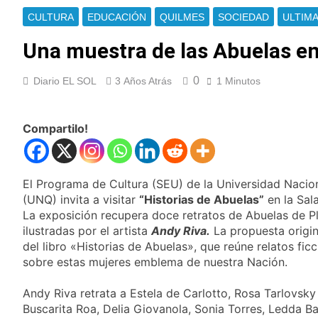
Cayetano
La Línea 148 pasó a
CULTURA
EDUCACIÓN
QUILMES
SOCIEDAD
ULTIMA
ser operada por La
Central de Vicente
Una muestra de las Abuelas e
7 Horas Atrás
López
La Municipalidad de
Quilmes limpió
0
Diario EL SOL
3 Años Atrás
1 Minutos
sumideros y
7 Horas Atrás
desagües en medio
Transporte: un
de las lluvias
asistente virtual para
Compartilo!
consultar
9 Horas Atrás
infracciones en
Una gran
segundos
convocatoria en la
obra teatral «Los
El Programa de Cultura (SEU) de la Universidad Nacio
9 Horas Atrás
Abuelos No Mienten»
(UNQ) invita a visitar
“Historias de Abuelas”
en la Sala
Marcha al Congreso:
cortes, desvíos y
La exposición recupera doce retratos de Abuelas de 
operativo de
ilustradas por el artista
Andy Riva.
La propuesta origin
13 Horas Atrás
seguridad por la
del libro «Historias de Abuelas», que reúne relatos fic
Tormentas severas y
protesta contra la
fuertes ráfagas de
sobre estas mujeres emblema de nuestra Nación.
reforma de la Ley de
viento: más de 10
14 Horas Atrás
Tierras
provincias bajo alerta
Andy Riva retrata a Estela de Carlotto, Rosa Tarlovsky 
Senado debate el
meteorológica
proyecto sobre
Buscarita Roa, Delia Giovanola, Sonia Torres, Ledda Ba