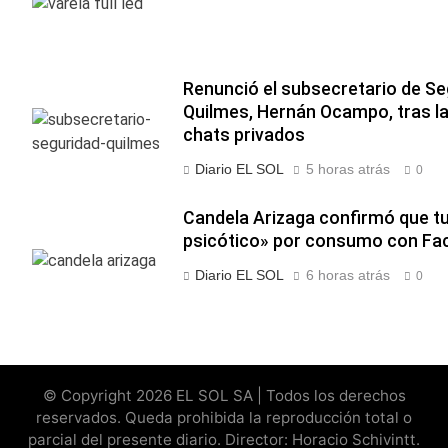
Renunció el subsecretario de Se
Quilmes, Hernán Ocampo, tras la
chats privados
Diario EL SOL
5 horas atrás
0
Candela Arizaga confirmó que t
psicótico» por consumo con F
Diario EL SOL
6 horas atrás
0
© Copyright 2026 EL SOL SA | Todos los derechos
reservados. Queda prohibida la reproducción total o
parcial del presente diario. Director: Horacio Schivintt.