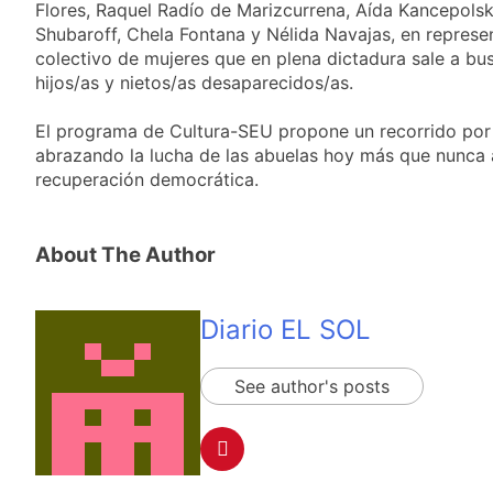
propiedad privada
Flores, Raquel Radío de Marizcurrena, Aída Kancepolsk
15 Horas Atrás
con foco en los
Shubaroff, Chela Fontana y Nélida Navajas, en represe
Día del Cirujano
desalojos
Torácico: una
colectivo de mujeres que en plena dictadura sale a bu
especialidad clave
hijos/as y nietos/as desaparecidos/as.
15 Horas Atrás
para el cuidado de la
Alerta naranja en
salud respiratoria en
Quilmes por
El programa de Cultura-SEU propone un recorrido por
el Sanatorio Urquiza
tormentas severas y
abrazando la lucha de las abuelas hoy más que nunca 
1 Día Atrás
fuertes ráfagas de
recuperación democrática.
Denunciaron
viento
penalmente al
abogado libertario
1 Día Atrás
que propuso tirar
About The Author
napalm sobre el Gran
Buenos Aires
Diario EL SOL
See author's posts