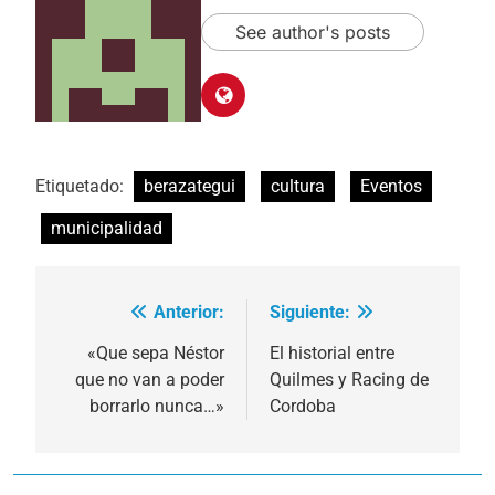
See author's posts
Etiquetado:
berazategui
cultura
Eventos
municipalidad
Anterior:
Siguiente:
Navegación
de
«Que sepa Néstor
El historial entre
que no van a poder
Quilmes y Racing de
entradas
borrarlo nunca…»
Cordoba