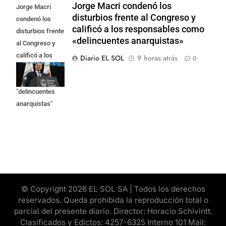
Jorge Macri condenó los
Jorge Macri
disturbios frente al Congreso y
condenó los
calificó a los responsables como
disturbios frente
«delincuentes anarquistas»
al Congreso y
calificó a los
Diario EL SOL
9 horas atrás
0
responsables
como
"delincuentes
anarquistas"
© Copyright 2026 EL SOL SA | Todos los derechos
reservados. Queda prohibida la reproducción total o
parcial del presente diario. Director: Horacio Schivintt.
Clasificados y Edictos: 4257-6325 Interno 101 Mail: