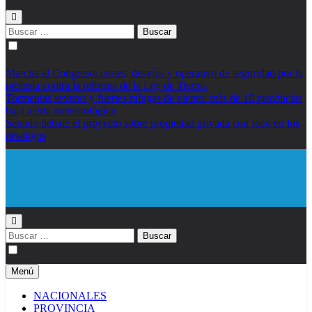
Buscar:
Marcha al Congreso: cortes, desvíos y operativo de seguridad por la
protesta contra la reforma de la Ley de Tierras
Tormentas severas y fuertes ráfagas de viento: más de 10 provincias
bajo alerta meteorológica
Senado debate el proyecto sobre propiedad privada con foco en los
desalojos
Diario EL SOL
Buscar:
Menú
NACIONALES
PROVINCIA