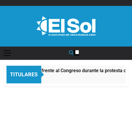
Saltar
al
contenido
Diario EL SOL
Incidentes frente al Congreso durante la protesta con
TITULARES
11 Horas Atrás