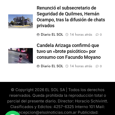
Renunció el subsecretario de
Seguridad de Quilmes, Hernán
Ocampo, tras la difusión de chats
privados
Diario EL SOL
14 horas atrás
0
Candela Arizaga confirmó que
tuvo un «brote psicótico» por
consumo con Facundo Moyano
Diario EL SOL
14 horas atrás
0
© Copyright 2026 EL SOL SA | Todos los derechos
reservados. Queda prohibida la reproducción total o
parcial del presente diario. Director: Horacio Schivintt.
Clasificados y Edictos: 4257-6325 Interno 101 Mail:
recepcion@elsolnoticias.com.ar Publicidad: