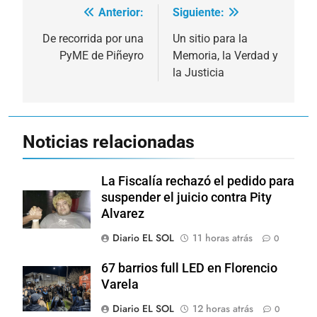
Anterior:
Siguiente:
Navegación
de
De recorrida por una
Un sitio para la
PyME de Piñeyro
Memoria, la Verdad y
entradas
la Justicia
Noticias relacionadas
La Fiscalía rechazó el pedido para
suspender el juicio contra Pity
Alvarez
Diario EL SOL
11 horas atrás
0
67 barrios full LED en Florencio
Varela
Diario EL SOL
12 horas atrás
0