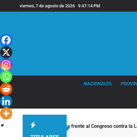
Saltar
viernes, 7 de agosto de 2026
9:47:15 PM
al
contenido
NACIONALES
PROVIN
a se sumaron a la marcha frente al Congreso contra la Ley de 