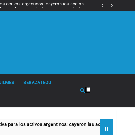
los activos argentinos: cayeron las acciones
 riesgo país quedó al borde de los 450 puntos
boxeo de primer nivel en la sede de Quilmes
ó la visita del Papa León XIV a la Argentina
ron a la marcha frente al Congreso contra la
Ley de Propiedad Privada
los activos argentinos: cayeron las acciones
 riesgo país quedó al borde de los 450 puntos
boxeo de primer nivel en la sede de Quilmes
ó la visita del Papa León XIV a la Argentina
ron a la marcha frente al Congreso contra la
Ley de Propiedad Privada
los activos argentinos: cayeron las acciones
 riesgo país quedó al borde de los 450 puntos
UILMES
BERAZATEGUI
los activos argentinos: cayeron las acciones en Wall Street y 