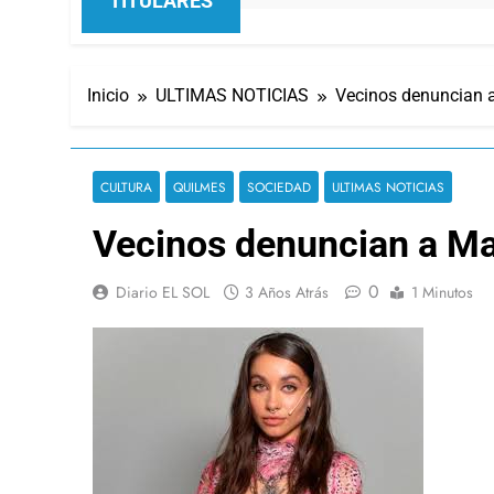
TITULARES
Inicio
ULTIMAS NOTICIAS
Vecinos denuncian a
CULTURA
QUILMES
SOCIEDAD
ULTIMAS NOTICIAS
Vecinos denuncian a Ma
0
Diario EL SOL
3 Años Atrás
1 Minutos