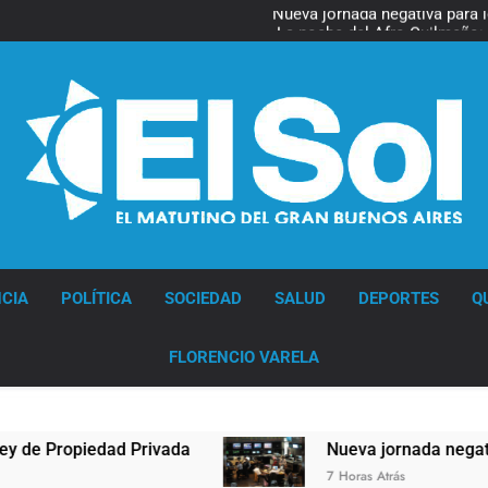
Nueva jornada negativa para 
en Wall Street y el
La noche del Afro Quilmeño: 
La Diócesis de Quilmes celebr
Figuras de la cultura se suma
Nueva jornada negativa para 
en Wall Street y el
La noche del Afro Quilmeño: 
La Diócesis de Quilmes celebr
Figuras de la cultura se suma
Nueva jornada negativa para 
en Wall Street y el
Diario EL SOL
CIA
POLÍTICA
SOCIEDAD
SALUD
DEPORTES
Q
FLORENCIO VARELA
Propiedad Privada
Nueva jornada negativa para 
7 Horas Atrás