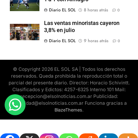
Diario EL SOL
8 horas atrás
0
Las ventas minoristas cayeron
3,8% en julio
Diario EL SOL
9 horas atrás
0
© Copyright 2026 EL SOL SA | Todos los derechos
reservados. Queda prohibida la reproducción total o
parcial del presente diario. Director: Horacio Schivintt.
Clasificados y Edictos: 4257-6325 Interno 101 Mail:
recepcion@elsolnoticias.com.ar Publicidad:
publicidad@elsolnoticias.com.ar Funciona gracias a
.
BlazeThemes