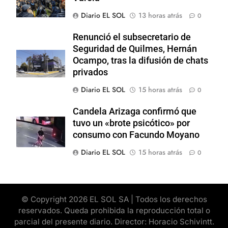
Diario EL SOL
13 horas atrás
0
Renunció el subsecretario de
Seguridad de Quilmes, Hernán
Ocampo, tras la difusión de chats
privados
Diario EL SOL
15 horas atrás
0
Candela Arizaga confirmó que
tuvo un «brote psicótico» por
consumo con Facundo Moyano
Diario EL SOL
15 horas atrás
0
© Copyright 2026 EL SOL SA | Todos los derechos
reservados. Queda prohibida la reproducción total o
parcial del presente diario. Director: Horacio Schivintt.