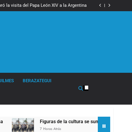
boxeo de primer nivel en la sede de Quilmes
ó la visita del Papa León XIV a la Argentina
ron a la marcha frente al Congreso contra la
Ley de Propiedad Privada
los activos argentinos: cayeron las acciones
 riesgo país quedó al borde de los 450 puntos
boxeo de primer nivel en la sede de Quilmes
ó la visita del Papa León XIV a la Argentina
ron a la marcha frente al Congreso contra la
Ley de Propiedad Privada
los activos argentinos: cayeron las acciones
 riesgo país quedó al borde de los 450 puntos
UILMES
BERAZATEGUI
Figuras de la cultura se sumaron a la marcha frente
7 Horas Atrás