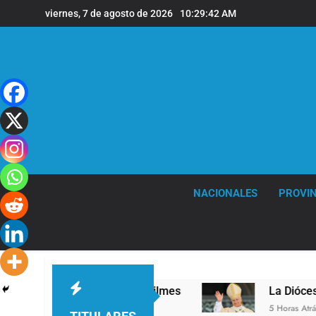
Saltar
viernes, 7 de agosto de 2026
10:29:43 AM
al
contenido
NACIONALES
PROVIN
ivel en la sede de Quilmes
La Diócesis de Qui
5 Horas Atrás