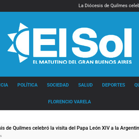
La noche del Afro Quilmeño: 
La Diócesis de Quilmes celebr
Figuras de la cultura se suma
Nueva jornada negativa para 
en Wall Street y el
La noche del Afro Quilmeño: 
La Diócesis de Quilmes celebr
Figuras de la cultura se suma
Nueva jornada negativa para 
en Wall Street y el
Diario EL SOL
CIA
POLÍTICA
SOCIEDAD
SALUD
DEPORTES
Q
FLORENCIO VARELA
lmes celebró la visita del Papa León XIV a la Argentina