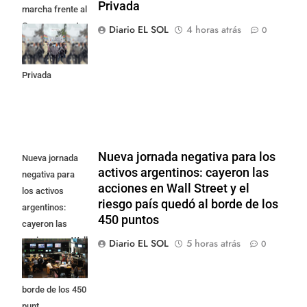
Privada
marcha frente al
Congreso contra
Diario EL SOL
4 horas atrás
0
la Ley de
Propiedad
Privada
Nueva jornada negativa para los
Nueva jornada
activos argentinos: cayeron las
negativa para
acciones en Wall Street y el
los activos
riesgo país quedó al borde de los
argentinos:
450 puntos
cayeron las
acciones en Wall
Diario EL SOL
5 horas atrás
0
Street y el riesgo
país quedó al
borde de los 450
punt