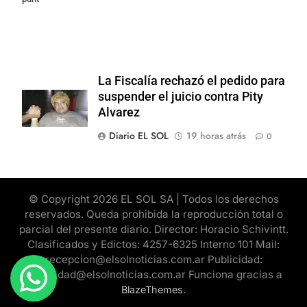
La Fiscalía rechazó el pedido para
suspender el juicio contra Pity
Alvarez
Diario EL SOL
19 horas atrás
0
© Copyright 2026 EL SOL SA | Todos los derechos
reservados. Queda prohibida la reproducción total o
parcial del presente diario. Director: Horacio Schivintt.
Clasificados y Edictos: 4257-6325 Interno 101 Mail:
recepcion@elsolnoticias.com.ar Publicidad:
publicidad@elsolnoticias.com.ar Funciona gracias a
.
BlazeThemes