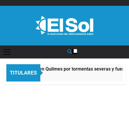
Saltar
al
contenido
Diario EL SOL
Alerta naranja en Quilmes por tormentas severas y fuertes 
TITULARES
10 Horas Atrás