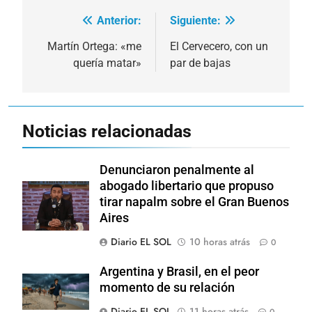
Anterior:
Siguiente:
Navegación
de
Martín Ortega: «me
El Cervecero, con un
quería matar»
par de bajas
entradas
Noticias relacionadas
Denunciaron penalmente al
abogado libertario que propuso
tirar napalm sobre el Gran Buenos
Aires
Diario EL SOL
10 horas atrás
0
Argentina y Brasil, en el peor
momento de su relación
Diario EL SOL
11 horas atrás
0