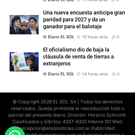
Una nueva encuesta anticipa gran
paridad para 2027 y da un
ganador para el balotaje
Diario EL SOL
12 horas atrás
0
El oficialismo dio de baja la
cláusula de venta de tierras a
extranjeros
Diario EL SOL
14 horas atrás
0
© Copyright 2026 EL SOL SA | Todos los derechos
reservados. Queda prohibida la reproducción total o
parcial del presente diario. Director: Horacio Schivintt.
Clasificados y Edictos: 4257-6325 Interno 101 Mail:
recepcion@elsolnoticias.com.ar Publicidad:
publicidad@elsolnoticias.com.ar Funciona gracias a