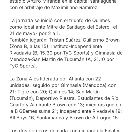
estadio Arturo Miranda en la capital santiagueña
con el arbitraje de Maximiliano Ramírez.
La jornada se inició con el triunfo de Quilmes
como local ante Mitre de Santiago del Estero -el
21 de mayo- por 2 a 1.
También jugarán: Tristán Suárez-Guillermo Brown
(Zona B, a las 15); Instituto-Independiente
Rivadavia (B, 15.30 por TyC Sports) y Gimnasia de
Mendoza-San Martín de Tucumán (A, 21.10 por
TyC Sports).
La Zona A es liderada por Atlanta con 22
unidades, seguido por Gimnasia (Mendoza) con
21; Tigre con 20; Quilmes 14; San Martín
(Tucumán), Deportivo Riestra, Estudiantes de Río
Cuarto y Almirante Brown con 13; mientras que en
la B Güemes suma 21; Independiente Rivadavia 19;
All Boys 16, Santamarina y Brown de Adrogué 15.
Los dos primeros de cada zona jugarán la Final y