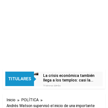
La crisis económica también
TITULARES
llega a los templos: casi la
mitad de quienes buscan
2 Horas Atrás
ayuda pide alimentos, dinero
Economía en dos
o trabajo
velocidades
Inicio
POLÍTICA
8 Horas Atrás
Andrés Watson supervisó el inicio de una importante
Lionel Messi llegará a