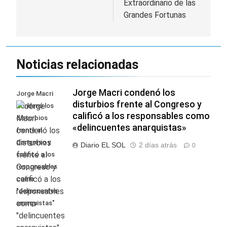
Extraordinario de las
Grandes Fortunas
Noticias relacionadas
Jorge Macri condenó los
Jorge Macri
disturbios frente al Congreso y
condenó los
calificó a los responsables como
disturbios
«delincuentes anarquistas»
frente al
Congreso y
Diario EL SOL
2 días atrás
0
calificó a los
responsables
como
"delincuentes
anarquistas"