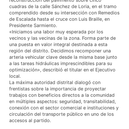
Propiedad Privada
Nueva jornada negativa para
cuadras de la calle Sánchez de Loria, en el tramo
los activos argentinos:
comprendido desde su intersección con Remedios
cayeron las acciones en Wall
1 Día Atrás
de Escalada hasta el cruce con Luis Braille, en
Street y el riesgo país quedó
Jorge Macri condenó
Presidente Sarmiento.
al borde de los 450 puntos
los disturbios frente
«Iniciamos una labor muy esperada por los
al Congreso y
2 Días Atrás
vecinos y las vecinas de la zona. Forma parte de
calificó a los
Día Internacional de
una puesta en valor integral destinada a esta
responsables como
la Cerveza: los tres
«delincuentes
región del distrito. Decidimos recomponer una
secretos para
2 Días Atrás
anarquistas»
arteria vehicular clave desde la misma base junto
servirla
El frío polar se
a las tareas hidráulicas imprescindibles para su
correctamente
instala en Buenos
optimización», describió el titular en el Ejecutivo
Aires: mejora el
2 Días Atrás
local.
tiempo y llegan las
Día de San Cayetano:
La máxima autoridad distrital dialogó con
temperaturas más
por qué se celebra
bajas de la semana
frentistas sobre la importancia de proyectar
cada 7 de agosto y
2 Días Atrás
trabajos con beneficios directos a la comunidad
qué representa para
El Senado aprobó la
en múltiples aspectos: seguridad, transitabilidad,
los argentinos
ley de propiedad
conexión con el sector comercial e instituciones y
privada, pero el
2 Días Atrás
circulación del transporte público en uno de los
Gobierno debió
Incidentes frente al
accesos al partido.
eliminar otro capítulo
Congreso durante la
protesta contra la