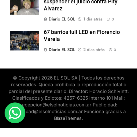
suspender el juicio contra Pity
Alvarez
Diario EL SOL
1 día atrás
0
67 barrios full LED en Florencio
Varela
Diario EL SOL
2 días atrás
0
© Copyright 2026 EL SOL SA | Todos los derechos
reservados. Queda prohibida la reproducción total o
parcial del presente diario. Director: Horacio Schivintt.
Clasificados y Edictos: 4257-6325 Interno 101 Mail:
recepcion@elsolnoticias.com.ar Publicidad:
publicidad@elsolnoticias.com.ar Funciona gracias a
.
BlazeThemes