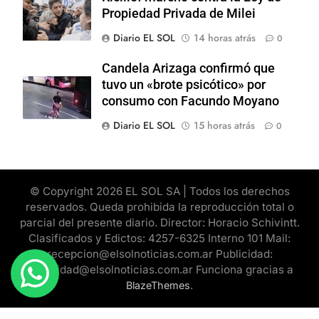
Propiedad Privada de Milei
Diario EL SOL
14 horas atrás
0
Candela Arizaga confirmó que
tuvo un «brote psicótico» por
consumo con Facundo Moyano
Diario EL SOL
15 horas atrás
0
© Copyright 2026 EL SOL SA | Todos los derechos
reservados. Queda prohibida la reproducción total o
parcial del presente diario. Director: Horacio Schivintt.
Clasificados y Edictos: 4257-6325 Interno 101 Mail:
recepcion@elsolnoticias.com.ar Publicidad:
publicidad@elsolnoticias.com.ar Funciona gracias a
.
BlazeThemes