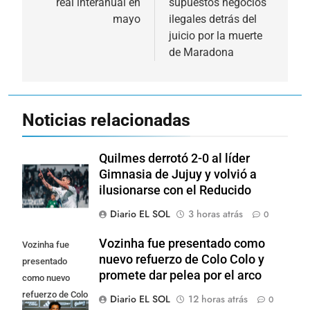
real interanual en
supuestos negocios
mayo
ilegales detrás del
juicio por la muerte
de Maradona
Noticias relacionadas
Quilmes derrotó 2-0 al líder
Gimnasia de Jujuy y volvió a
ilusionarse con el Reducido
Diario EL SOL
3 horas atrás
0
Vozinha fue presentado como
Vozinha fue
nuevo refuerzo de Colo Colo y
presentado
promete dar pelea por el arco
como nuevo
refuerzo de Colo
Diario EL SOL
12 horas atrás
0