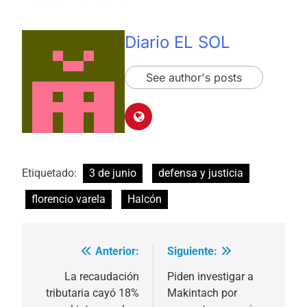
Diario EL SOL
See author's posts
Etiquetado:
3 de junio
defensa y justicia
florencio varela
Halcón
Anterior:
Siguiente:
Navegación
de
La recaudación
Piden investigar a
tributaria cayó 18%
Makintach por
entradas