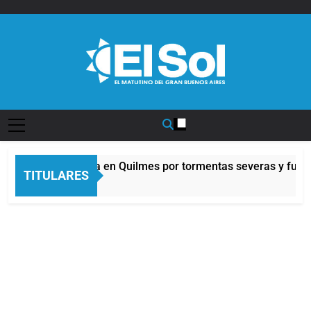
Saltar
al
contenido
Diario EL SOL
Alerta naranja en Quilmes por tormentas severas y fuertes
TITULARES
3 Horas Atrás