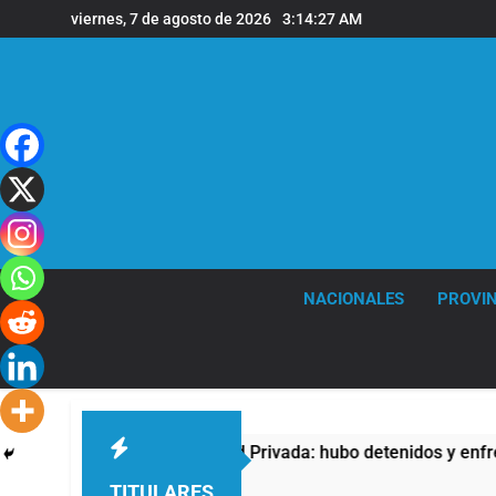
Saltar
viernes, 7 de agosto de 2026
3:14:27 AM
al
contenido
NACIONALES
PROVIN
ra la Ley de Propiedad Privada: hubo detenidos y enfrentamien
TITULARES