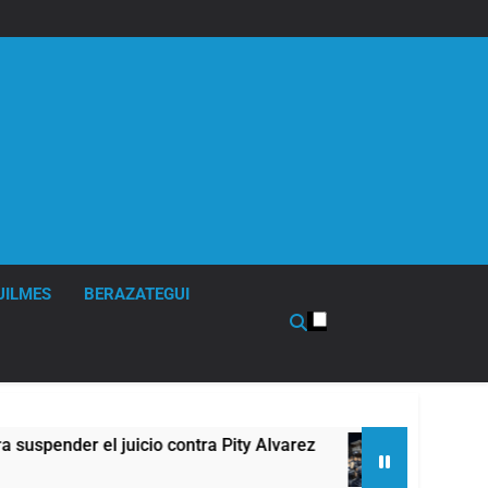
UILMES
BERAZATEGUI
r el juicio contra Pity Alvarez
67 barrios ful
4 Horas Atrás