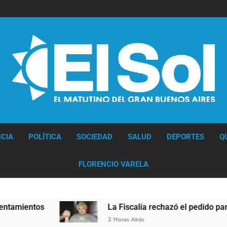
Diario EL SOL
CIA
POLÍTICA
SOCIEDAD
SALUD
DEPORTES
Q
FLORENCIO VARELA
tos
La Fiscalía rechazó el pedido para suspende
3 Horas Atrás