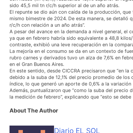
Propiedad Privada
Nueva jornada negativa para
sido 45,5 mil tn r/c/h superior al de un año atrás.
los activos argentinos:
El repunte se dio aún con caída de la producción, que 
cayeron las acciones en Wall
2 Días Atrás
mismo bimestre de 2024. De esta manera, se detalló qu
Street y el riesgo país quedó
Jorge Macri condenó
r/c/h con relación a un año atrás”.
al borde de los 450 puntos
los disturbios frente
A pesar del avance en la demanda a nivel general, el 
al Congreso y
2 Días Atrás
ya que en febrero habría sido equivalente a 48,8 kilos
calificó a los
Día Internacional de
contraste, exhibió una leve recuperación en la compara
responsables como
la Cerveza: los tres
La mejoría en el consumo se da en un contexto de fuert
«delincuentes
secretos para
2 Días Atrás
anarquistas»
rubro carnes y derivados tuvo un alza de 7,6% en febre
servirla
El frío polar se
en el Gran Buenos Aires.
correctamente
instala en Buenos
En este sentido, desde CICCRA precisaron que “en la 
Aires: mejora el
2 Días Atrás
debido a la suba de 12,1% del precio promedio de los 
tiempo y llegan las
Día de San Cayetano:
índice, lo que generó un aporte de 0,6% a la variación
temperaturas más
por qué se celebra
Además, puntualizaron que “como la suba del precio de
bajas de la semana
cada 7 de agosto y
2 Días Atrás
la medición de febrero”, explicando que “esto se debe
qué representa para
El Senado aprobó la
los argentinos
ley de propiedad
About The Author
privada, pero el
2 Días Atrás
Gobierno debió
Incidentes frente al
eliminar otro capítulo
Congreso durante la
Diario EL SOL
protesta contra la