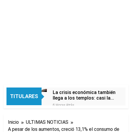
La crisis económica también
TITULARES
llega a los templos: casi la
mitad de quienes buscan
6 Horas Atrás
ayuda pide alimentos, dinero
Economía en dos
o trabajo
velocidades
Inicio
ULTIMAS NOTICIAS
12 Horas Atrás
A pesar de los aumentos, creció 13,1% el consumo de
Lionel Messi llegará a