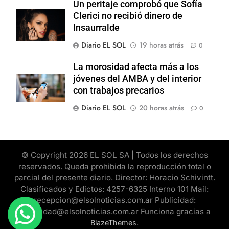
Un peritaje comprobó que Sofía
Clerici no recibió dinero de
Insaurralde
Diario EL SOL
19 horas atrás
0
La morosidad afecta más a los
jóvenes del AMBA y del interior
con trabajos precarios
Diario EL SOL
20 horas atrás
0
© Copyright 2026 EL SOL SA | Todos los derechos
reservados. Queda prohibida la reproducción total o
parcial del presente diario. Director: Horacio Schivintt.
Clasificados y Edictos: 4257-6325 Interno 101 Mail:
recepcion@elsolnoticias.com.ar Publicidad:
publicidad@elsolnoticias.com.ar Funciona gracias a
.
BlazeThemes