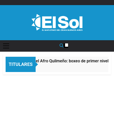
Saltar
al
contenido
Diario EL SOL
La noche del Afro Quilmeño: boxeo de primer nivel en 
TITULARES
8 Horas Atrás