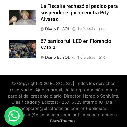
La Fiscalía rechazó el pedido para
suspender el juicio contra Pity
Alvarez
Diario EL SOL
1 día atrás
0
67 barrios full LED en Florencio
Varela
Diario EL SOL
1 día atrás
0
© Copyright 2026 EL SOL SA | Todos los derechos
reservados. Queda prohibida la reproducción total o
parcial del presente diario. Director: Horacio Schivintt.
Clasificados y Edictos: 4257-6325 Interno 101 Mail:
recepcion@elsolnoticias.com.ar Publicidad:
publicidad@elsolnoticias.com.ar Funciona gracias a
.
BlazeThemes