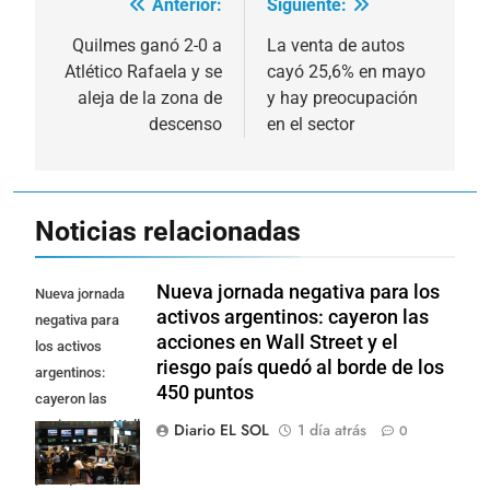
Anterior:
Siguiente:
Navegación
de
Quilmes ganó 2-0 a
La venta de autos
Atlético Rafaela y se
cayó 25,6% en mayo
entradas
aleja de la zona de
y hay preocupación
descenso
en el sector
Noticias relacionadas
Nueva jornada negativa para los
Nueva jornada
activos argentinos: cayeron las
negativa para
acciones en Wall Street y el
los activos
riesgo país quedó al borde de los
argentinos:
450 puntos
cayeron las
acciones en Wall
Diario EL SOL
1 día atrás
0
Street y el riesgo
país quedó al