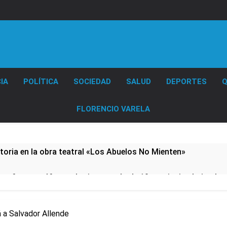
Diario EL SOL
IA
POLÍTICA
SOCIEDAD
SALUD
DEPORTES
Q
FLORENCIO VARELA
oria en la obra teatral «Los Abuelos No Mienten»
 y fuertes ráfagas de viento: más de 10 provincias bajo ale
: cortes, desvíos y operativo de seguridad por la protesta c
 a Salvador Allende