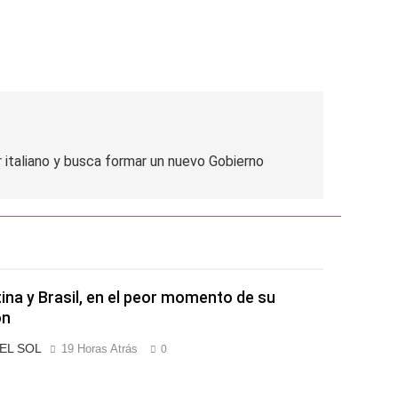
italiano y busca formar un nuevo Gobierno
ina y Brasil, en el peor momento de su
ón
 EL SOL
19 Horas Atrás
0