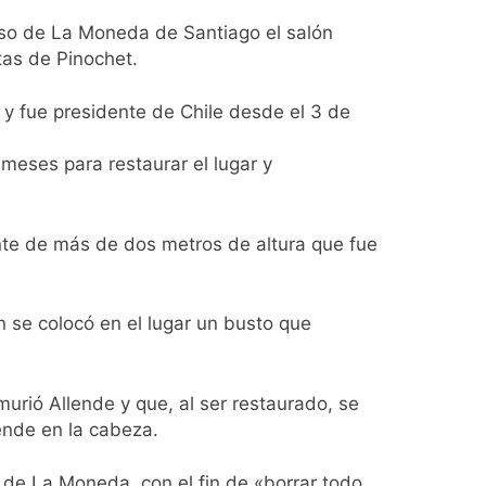
Malvinas
iso de La Moneda de Santiago el salón
tas de Pinochet.
ia
 y fue presidente de Chile desde el 3 de
 meses para restaurar el lugar y
ente de más de dos metros de altura que fue
ratuita
n se colocó en el lugar un busto que
 por el arco
murió Allende y que, al ser restaurado, se
ende en la cabeza.
 de La Moneda, con el fin de «borrar todo