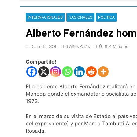
Senado debate el 
7 Horas Atrás
Día del Cirujano T
INTERNACIONALES
NACIONALES
POLÍTICA
7 Horas Atrás
Alberto Fernández home
Alerta naranja en
18 Horas Atrás
Denunciaron penal
0
Diario EL SOL
6 Años Atrás
4 Minutos
18 Horas Atrás
Compartilo!
Quilmes derrotó 2-
18 Horas Atrás
Argentina y Brasil
19 Horas Atrás
El presidente Alberto Fernández realizará en
Una nueva encuest
Moneda donde el exmandatario socialista se 
20 Horas Atrás
1973.
El oficialismo dio 
21 Horas Atrás
En el marco de su visita de Estado al país v
Detuvieron en Qui
del expresidente) y por Marcia Tambutti Alle
Rosada.
23 Horas Atrás