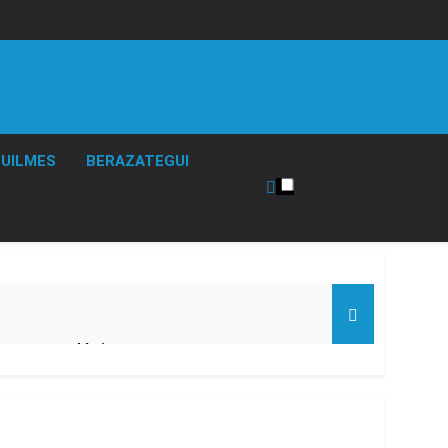
UILMES
BERAZATEGUI
rta meteorológica
ontra la reforma de la Ley de Tierras