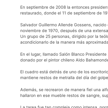
Veteranos de Guer
En septiembre de 2008 la entonces president
23 Horas Atrás
restaurado, donde el 11 de septiembre de 197
Orgullo para Quil
23 Horas Atrás
Salvador Guillermo Allende Gossens, nacido e
Siguen avanzando 
noviembre de 1970, después de una extensa ca
24 Horas Atrás
Un grupo de 25 personas, dirigido por la teól
Se notificaron 21 
acondicionarlo de la manera más aproximada
1 Día Atrás
Las vacaciones de 
En el lugar, llamado Salón Blanco Presidente
1 Día Atrás
donado por el pintor chileno Aldo Bahamond
Berazategui será s
1 Día Atrás
El cuadro está detrás de uno de los escritori
Vozinha fue prese
mantiene restos de metralla del día del golp
1 Día Atrás
Los bonos y ADR ar
Además, se recrearon de manera fiel una alfom
1 Día Atrás
hallaron en ese mueble restos de sangre, su
La tarea fue tan compleja como intensa, por