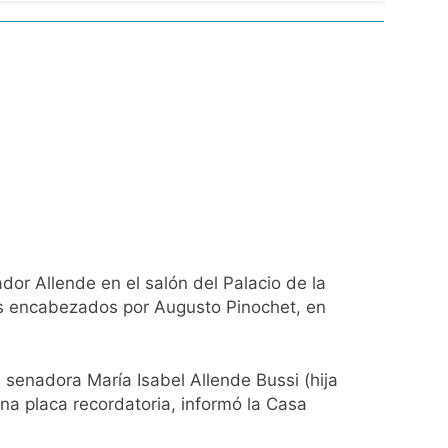
spiratoria en el Sanatorio Urquiza
el Gran Buenos Aires
ucido
dor Allende en el salón del Palacio de la
lotaje
tas encabezados por Augusto Pinochet, en
 senadora María Isabel Allende Bussi (hija
na placa recordatoria, informó la Casa