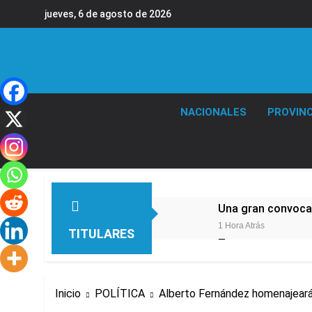
Saltar
jueves, 6 de agosto de 2026
al
contenido
NACIONALES
PROVINC
Una gran convocat
1 Hora Atrás
TITULARES
Tormentas severas
6 Horas Atrás
Marcha al Congreso
Inicio
POLÍTICA
Alberto Fernández homenajeará
6 Horas Atrás