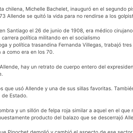
ra capacitan a agentes municipales de Quilmes en la causa 
a chilena, Michelle Bachelet, inauguró en el segundo p
3 Allende se quitó la vida para no rendirse a los golpis
mes: reconocieron a Apres Salud por sus 50 años de trayector
n Santiago el 26 de junio de 1908, era médico cirujano
las intervenciones hídricas en Berazategui y Quilmes
rrera política militando en el socialismo
oga y política trasandina Fernanda Villegas, trabajó tres
nuevos casos de la fiebre chikungunya en el país
 a como era en los 70.
invierno se disfrutaron en familia
 Allende, hay un retrato de cuerpo entero del expresid
e.
ede del Festival de Cine de la India 2026 con entrada libre y g
os que usó Allende y una de sus sillas favoritas. Tambié
ntado como nuevo refuerzo de Colo Colo y promete dar pelea
e de Estado.
gentinos cerraron en baja y el riesgo país volvió a subir
bra y un sillón de felpa roja similar a aquel en el que 
puestamente producto del balazo que se descerrajó All
que Pinochet demolió y cambió el aspecto de ese sector