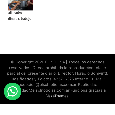
quienes buscan
ayuda pide
alimentos,
dinero o trabajo
© Copyright 2026 EL SOL SA | Todos los derechos
reservados. Queda prohibida la reproducción total o
parcial del presente diario. Director: Horacio Schivintt.
Clasificados y Edictos: 4257-6325 Interno 101 Mail:
recepcion@elsolnoticias.com.ar Publicidad:
publicidad@elsolnoticias.com.ar Funciona gracias a
.
BlazeThemes