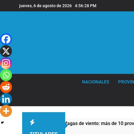
Saltar
jueves, 6 de agosto de 2026
4:56:29 PM
al
contenido
NACIONALES
PROVIN
s y fuertes ráfagas de viento: más de 10 provincias bajo aler