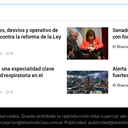
s, desvíos y operativo de
Senado
 contra la reforma de la Ley
con fo
Diari
ás
0
: una especialidad clave
Alerta
d respiratoria en el
fuerte
Diari
ás
0
rvados. Queda prohibida la reproducción total o parcial del pr
 recepcion@elsolnoticias.com.ar Publicidad: publicidad@elsoln