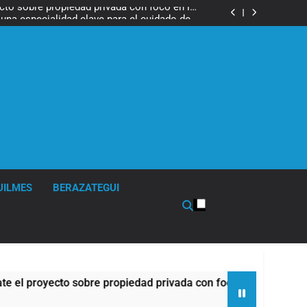
cto sobre propiedad privada con foco en los
desalojos
 una especialidad clave para el cuidado de la
salud respiratoria en el Sanatorio Urquiza
tes, desvíos y operativo de seguridad por la
otesta contra la reforma de la Ley de Tierras
ráfagas de viento: más de 10 provincias bajo
alerta meteorológica
cto sobre propiedad privada con foco en los
desalojos
 una especialidad clave para el cuidado de la
salud respiratoria en el Sanatorio Urquiza
UILMES
BERAZATEGUI
obre propiedad privada con foco en los desalojos