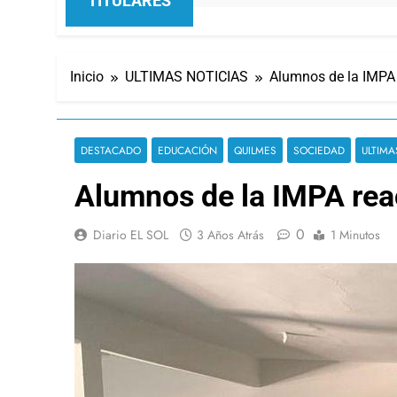
TITULARES
Inicio
ULTIMAS NOTICIAS
Alumnos de la IMPA 
DESTACADO
EDUCACIÓN
QUILMES
SOCIEDAD
ULTIMA
Alumnos de la IMPA rea
0
Diario EL SOL
3 Años Atrás
1 Minutos