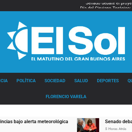
Senado debate el proye
Día del Cirujano Torácico:
Marcha al Congreso: cor
pr
Tormentas severas y fuertes 
Senado debate el proye
Día del Cirujano Torácico:
Diario EL SOL
CIA
POLÍTICA
SOCIEDAD
SALUD
DEPORTES
Q
FLORENCIO VARELA
ta meteorológica
Senado debate el proyecto s
5 Horas Atrás