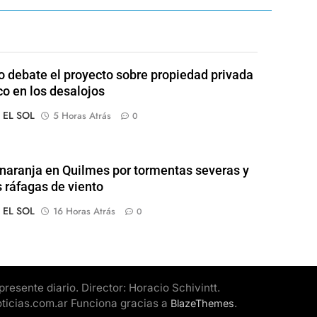
 debate el proyecto sobre propiedad privada
co en los desalojos
o EL SOL
5 Horas Atrás
0
 naranja en Quilmes por tormentas severas y
s ráfagas de viento
o EL SOL
16 Horas Atrás
0
esente diario. Director: Horacio Schivintt.
oticias.com.ar Funciona gracias a
.
BlazeThemes