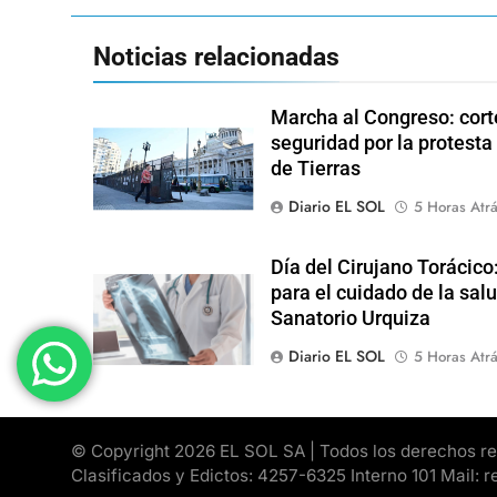
Noticias relacionadas
Marcha al Congreso: corte
seguridad por la protesta
de Tierras
Diario EL SOL
5 Horas Atr
Día del Cirujano Torácico
para el cuidado de la salu
Sanatorio Urquiza
Diario EL SOL
5 Horas Atr
© Copyright 2026 EL SOL SA | Todos los derechos rese
Clasificados y Edictos: 4257-6325 Interno 101 Mail: