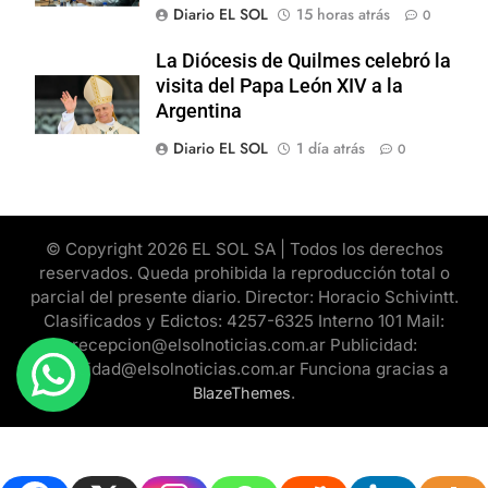
Diario EL SOL
15 horas atrás
0
La Diócesis de Quilmes celebró la
visita del Papa León XIV a la
Argentina
Diario EL SOL
1 día atrás
0
© Copyright 2026 EL SOL SA | Todos los derechos
reservados. Queda prohibida la reproducción total o
parcial del presente diario. Director: Horacio Schivintt.
Clasificados y Edictos: 4257-6325 Interno 101 Mail:
recepcion@elsolnoticias.com.ar Publicidad:
publicidad@elsolnoticias.com.ar Funciona gracias a
.
BlazeThemes