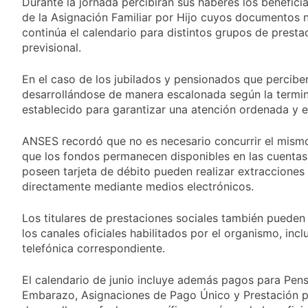
Durante la jornada percibirán sus haberes los benefici
propiedad privada
23 Horas Atrás
con foco en los
de la Asignación Familiar por Hijo cuyos documentos n
Día del Cirujano
desalojos
continúa el calendario para distintos grupos de prest
Torácico: una
previsional.
especialidad clave
24 Horas Atrás
para el cuidado de la
Alerta naranja en
salud respiratoria en
En el caso de los jubilados y pensionados que percib
Quilmes por
el Sanatorio Urquiza
desarrollándose de manera escalonada según la termi
tormentas severas y
1 Día Atrás
fuertes ráfagas de
establecido para garantizar una atención ordenada y e
Denunciaron
viento
penalmente al
abogado libertario
ANSES recordó que no es necesario concurrir el mismo
1 Día Atrás
que propuso tirar
que los fondos permanecen disponibles en las cuentas 
napalm sobre el Gran
poseen tarjeta de débito pueden realizar extraccione
Buenos Aires
directamente mediante medios electrónicos.
Los titulares de prestaciones sociales también pueden 
los canales oficiales habilitados por el organismo, in
telefónica correspondiente.
El calendario de junio incluye además pagos para Pens
Embarazo, Asignaciones de Pago Único y Prestación 