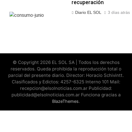
recuperación
Diario EL SOL
3 días atrás
© Copyright 2026 EL SOL SA | Todos los derechos
reservados. Queda prohibida la reproducción total o
parcial del presente diario. Director: Horacio Schivintt.
Clasificados y Edictos: 4257-6325 Interno 101 Mail:
recepcion@elsolnoticias.com.ar Publicidad:
publicidad@elsolnoticias.com.ar Funciona gracias a
.
BlazeThemes