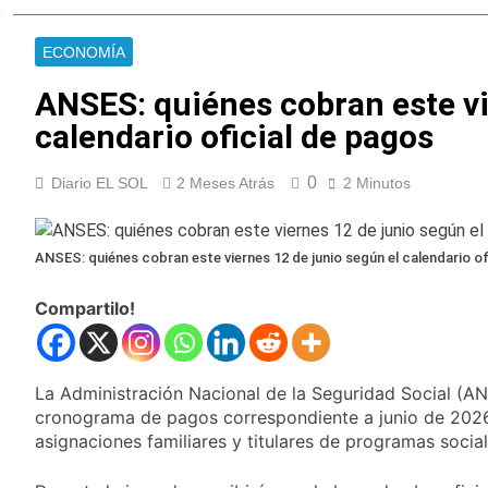
Cayetano
La Línea 148 pasó a
ser operada por La
ECONOMÍA
Central de Vicente
16 Horas Atrás
López
La Municipalidad de
ANSES: quiénes cobran este vi
Quilmes limpió
calendario oficial de pagos
sumideros y
16 Horas Atrás
desagües en medio
Transporte: un
de las lluvias
0
Diario EL SOL
2 Meses Atrás
asistente virtual para
2 Minutos
consultar
17 Horas Atrás
infracciones en
Una gran
segundos
convocatoria en la
ANSES: quiénes cobran este viernes 12 de junio según el calendario of
obra teatral «Los
18 Horas Atrás
Abuelos No Mienten»
Compartilo!
Marcha al Congreso:
cortes, desvíos y
operativo de
21 Horas Atrás
seguridad por la
Tormentas severas y
protesta contra la
La Administración Nacional de la Seguridad Social (AN
fuertes ráfagas de
reforma de la Ley de
cronograma de pagos correspondiente a junio de 2026 
viento: más de 10
22 Horas Atrás
Tierras
asignaciones familiares y titulares de programas social
provincias bajo alerta
Senado debate el
meteorológica
proyecto sobre