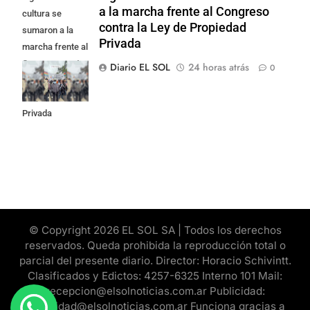
a la marcha frente al Congreso
cultura se
contra la Ley de Propiedad
sumaron a la
Privada
marcha frente al
Congreso contra
Diario EL SOL
24 horas atrás
0
la Ley de
Propiedad
Privada
© Copyright 2026 EL SOL SA | Todos los derechos
reservados. Queda prohibida la reproducción total o
parcial del presente diario. Director: Horacio Schivintt.
Clasificados y Edictos: 4257-6325 Interno 101 Mail:
recepcion@elsolnoticias.com.ar Publicidad:
publicidad@elsolnoticias.com.ar Funciona gracias a