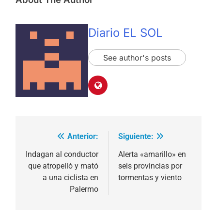
Diario EL SOL
See author's posts
Anterior:
Siguiente:
Navegación
de
Indagan al conductor
Alerta «amarillo» en
que atropelló y mató
seis provincias por
entradas
a una ciclista en
tormentas y viento
Palermo