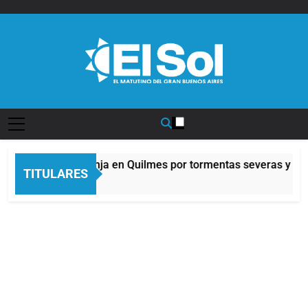
Saltar
al
contenido
Diario EL SOL
Alerta naranja en Quilmes por tormentas severas y fuer
TITULARES
3 Horas Atrás