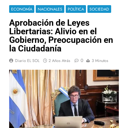
ECONOMÍA
NACIONALES
POLÍTICA
SOCIEDAD
Aprobación de Leyes
Libertarias: Alivio en el
Gobierno, Preocupación en
la Ciudadanía
0
Diario EL SOL
2 Años Atrás
3 Minutos