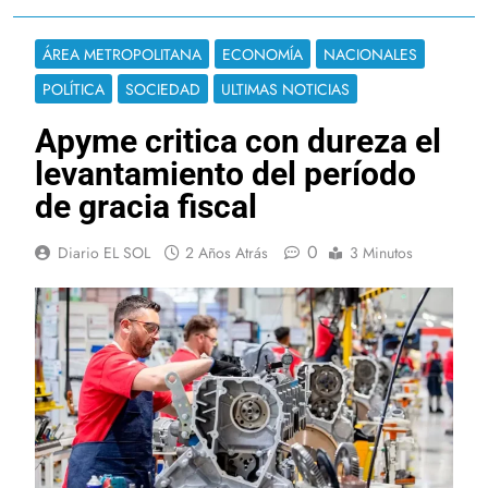
ÁREA METROPOLITANA
ECONOMÍA
NACIONALES
POLÍTICA
SOCIEDAD
ULTIMAS NOTICIAS
Apyme critica con dureza el
levantamiento del período
de gracia fiscal
0
Diario EL SOL
2 Años Atrás
3 Minutos