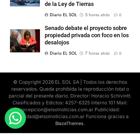
de la Ley de Tierras
Diario EL SOL
5 horas atrás
0
Senado debate el proyecto sobre
propiedad privada con foco en los
desalojos
Diario EL SOL
7 horas atrás
0
© Copyright 2026 EL SOL SA | Todos los derechos
reservados. Queda prohibida la reproducción total o
parcial del presente diario. Director: Horacio Schivintt.
Clasificados y Edictos: 4257-6325 Interno 101 Mail:
recepcion@elsolnoticias.com.ar Publicidad:
publicidad@elsolnoticias.com.ar Funciona gracias a
.
BlazeThemes