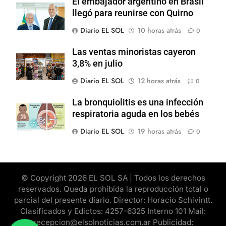
El embajador argentino en Brasil
llegó para reunirse con Quirno
Diario EL SOL
10 horas atrás
0
Las ventas minoristas cayeron
3,8% en julio
Diario EL SOL
12 horas atrás
0
La bronquiolitis es una infección
respiratoria aguda en los bebés
Diario EL SOL
19 horas atrás
0
© Copyright 2026 EL SOL SA | Todos los derechos
reservados. Queda prohibida la reproducción total o
parcial del presente diario. Director: Horacio Schivintt.
Clasificados y Edictos: 4257-6325 Interno 101 Mail:
recepcion@elsolnoticias.com.ar Publicidad: